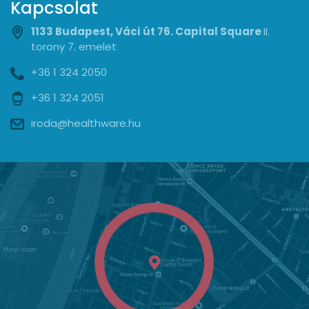
Kapcsolat
1133 Budapest, Váci út 76. Capital Square
II.
torony 7. emelet
+36 1 324 2050
+36 1 324 2051
iroda@healthware.hu