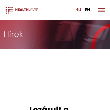
HU
EN
Hírek
Lezárult a