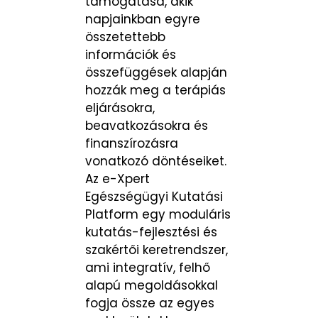
támogatása, akik
napjainkban egyre
összetettebb
információk és
összefüggések alapján
hozzák meg a terápiás
eljárásokra,
beavatkozásokra és
finanszírozásra
vonatkozó döntéseiket.
Az e-Xpert
Egészségügyi Kutatási
Platform egy moduláris
kutatás-fejlesztési és
szakértői keretrendszer,
ami integratív, felhő
alapú megoldásokkal
fogja össze az egyes