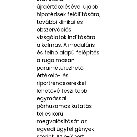
újraértékelésével újabb
hipotézisek felállítására,
további klinikai és
obszervációs
vizsgálatok indítására
alkalmas. A moduláris
és felhő alapú felépítés
a rugalmasan
paraméterezhető
értékelő- és
riportrendszerekkel
lehetővé teszi több
egymással
párhuzamos kutatás
teljes körű
megvalósítását az
egyedi ügyféligények
szerint. Az e-Xpert