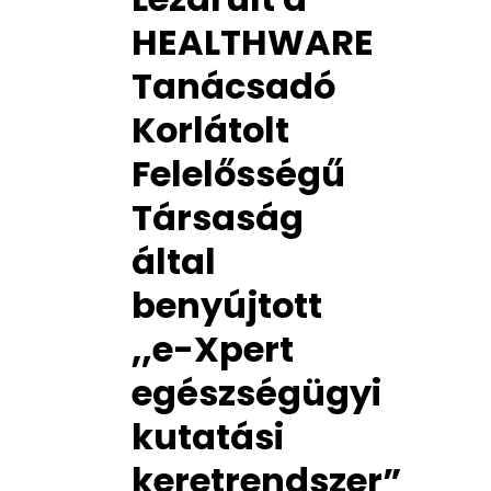
HEALTHWARE
Tanácsadó
Korlátolt
Felelősségű
Társaság
által
benyújtott
„e-Xpert
egészségügyi
kutatási
keretrendszer”