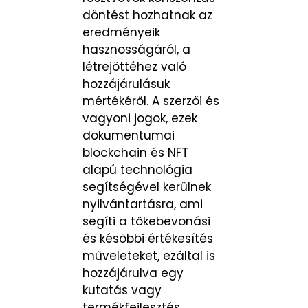
döntést hozhatnak az
eredményeik
hasznosságáról, a
létrejöttéhez való
hozzájárulásuk
mértékéről. A szerzői és
vagyoni jogok, ezek
dokumentumai
blockchain és NFT
alapú technológia
segítségével kerülnek
nyilvántartásra, ami
segíti a tőkebevonási
és későbbi értékesítés
műveleteket, ezáltal is
hozzájárulva egy
kutatás vagy
termékfejlesztés