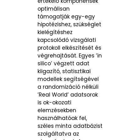
értékelő komponensek
optimálisan
támogatják egy-egy
hipotézishez, szükséglet
kielégítéshez
kapcsolódó vizsgálati
protokoll elkészítését és
végrehajtását. Egyes ’in
silico’ végzett adat
kiigazító, statisztikai
modellek segítségével
a randomizáció nélküli
’Real World’ adatsorok
is ok-okozati
elemzésekben
használhatóak fel,
széles minta adatbázist
szolgáltatva az