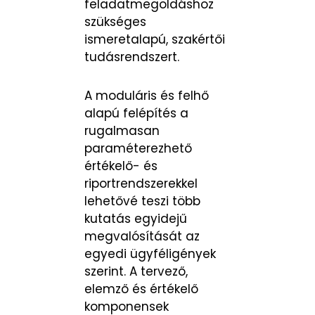
feladatmegoldáshoz
szükséges
ismeretalapú, szakértői
tudásrendszert.
A moduláris és felhő
alapú felépítés a
rugalmasan
paraméterezhető
értékelő- és
riportrendszerekkel
lehetővé teszi több
kutatás egyidejű
megvalósítását az
egyedi ügyféligények
szerint. A tervező,
elemző és értékelő
komponensek