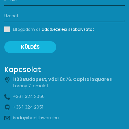
Elfogadom az
adatkezelési szabályzatot
KÜLDÉS
Kapcsolat
1133 Budapest, Váci út 76. Capital Square
II.
torony 7. emelet
+36 1 324 2050
+36 1 324 2051
iroda@healthware.hu