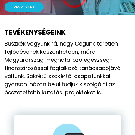
RÉSZLETEK
RÉSZLETEK
RÉSZLETEK
RÉSZLETEK
TEVÉKENYSÉGEINK
Büszkék vagyunk rá, hogy Cégünk töretlen
fejlődésének köszönhetően, mára
Magyarország meghatározó egészség-
finanszírozással foglalkozó tanácsadójává
váltunk. Sokrétű szakértői csapatunkkal
gyorsan, házon belül tudjuk kiszolgálni az
összetettebb kutatási projekteket is.