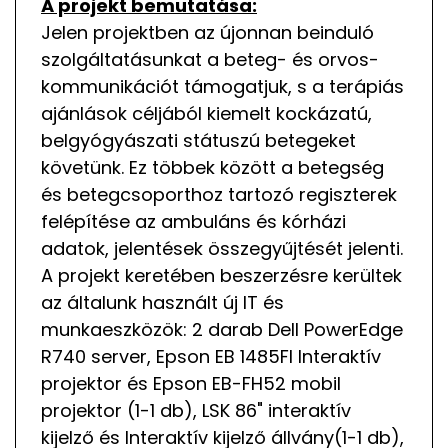
A projekt bemutatása:
Jelen projektben az újonnan beinduló
szolgáltatásunkat a beteg- és orvos-
kommunikációt támogatjuk, s a terápiás
ajánlások céljából kiemelt kockázatú,
belgyógyászati státuszú betegeket
követünk. Ez többek között a betegség
és betegcsoporthoz tartozó regiszterek
felépítése az ambuláns és kórházi
adatok, jelentések összegyűjtését jelenti.
A projekt keretében beszerzésre kerültek
az általunk használt új IT és
munkaeszközök: 2 darab Dell PowerEdge
R740 server, Epson EB 1485FI Interaktív
projektor és Epson EB-FH52 mobil
projektor (1-1 db), LSK 86" interaktív
kijelző és Interaktív kijelző állvány(1-1 db),