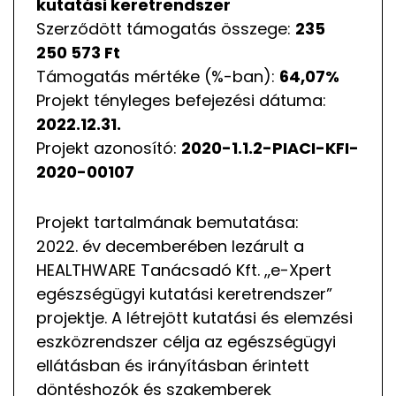
kutatási keretrendszer
Szerződött támogatás összege:
235
250 573 Ft
Támogatás mértéke (%-ban):
64,07%
Projekt tényleges befejezési dátuma:
2022.12.31.
Projekt azonosító:
2020-1.1.2-PIACI-KFI-
2020-00107
Projekt tartalmának bemutatása:
2022. év decemberében lezárult a
HEALTHWARE Tanácsadó Kft. „e-Xpert
egészségügyi kutatási keretrendszer”
projektje. A létrejött kutatási és elemzési
eszközrendszer célja az egészségügyi
ellátásban és irányításban érintett
döntéshozók és szakemberek