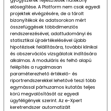
gyógyszerek fejlesztések hatékony
elősegítése. A Platform nem csak egyedi
projektek elvégzésére, de a tárolt
bizonyítékok és adatsorokon mért
összefüggések többdimenziós
rendszerezésével, adattudományi és
statisztikai újraértékelésével újabb
hipotézisek felállítására, további klinikai
és obszervációs vizsgálatok indítására
alkalmas. A moduláris és felhő alapú
felépítés a rugalmasan
paraméterezhető értékelő- és
riportrendszerekkel lehetővé teszi több
egymással párhuzamos kutatás teljes
körű megvalósítását az egyedi
ügyféligények szerint. Az e-Xpert
keretrendszer automatizált