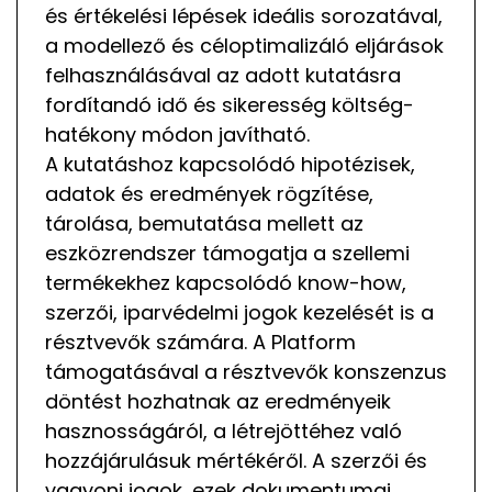
és értékelési lépések ideális sorozatával,
a modellező és céloptimalizáló eljárások
felhasználásával az adott kutatásra
fordítandó idő és sikeresség költség-
hatékony módon javítható.
A kutatáshoz kapcsolódó hipotézisek,
adatok és eredmények rögzítése,
tárolása, bemutatása mellett az
eszközrendszer támogatja a szellemi
termékekhez kapcsolódó know-how,
szerzői, iparvédelmi jogok kezelését is a
résztvevők számára. A Platform
támogatásával a résztvevők konszenzus
döntést hozhatnak az eredményeik
hasznosságáról, a létrejöttéhez való
hozzájárulásuk mértékéről. A szerzői és
vagyoni jogok, ezek dokumentumai