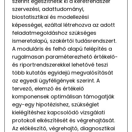
szerint egészíthetik ki a keretrendszer
szervezési, adattudományi,
biostatisztikai és modellezési
képességei, ezáltal létrehozva az adott
feladatmegoldáshoz szükséges
ismeretalapú, szakértői tudásrendszert.
A moduláris és felhő alapú felépítés a
rugalmasan paraméterezhető értékelő-
és riportrendszerekkel lehetővé teszi
több kutatás egyidejű megvalósítását
az egyedi ügyféligények szerint. A
tervező, elemző és értékelő
komponensek optimálisan támogatják
egy-egy hipotézishez, szükséglet
kielégítéshez kapcsolódó vizsgálati
protokoll elkészítését és végrehajtását.
Az előkészítő, végrehajtó, diagnosztikai