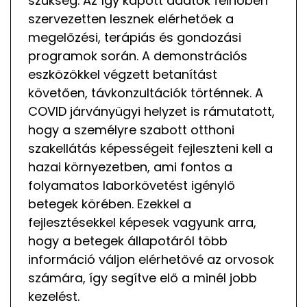
szükség. Az így kapott adatok felhőben
szervezetten lesznek elérhetőek a
megelőzési, terápiás és gondozási
programok során. A demonstrációs
eszközökkel végzett betanítást
követően, távkonzultációk történnek. A
COVID járványügyi helyzet is rámutatott,
hogy a személyre szabott otthoni
szakellátás képességeit fejleszteni kell a
hazai környezetben, ami fontos a
folyamatos laborkövetést igénylő
betegek körében. Ezekkel a
fejlesztésekkel képesek vagyunk arra,
hogy a betegek állapotáról több
információ váljon elérhetővé az orvosok
számára, így segítve elő a minél jobb
kezelést.