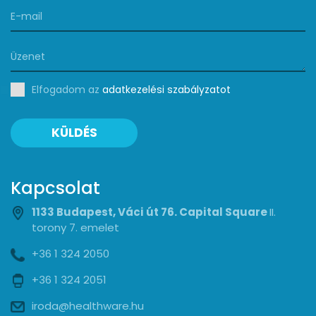
Elfogadom az
adatkezelési szabályzatot
KÜLDÉS
Kapcsolat
1133 Budapest, Váci út 76. Capital Square
II.
torony 7. emelet
+36 1 324 2050
+36 1 324 2051
iroda@healthware.hu