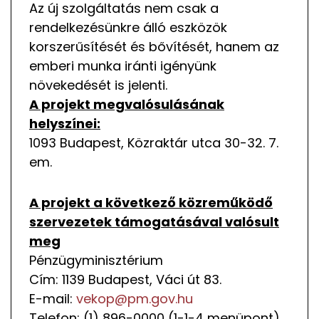
Az új szolgáltatás nem csak a
rendelkezésünkre álló eszközök
korszerűsítését és bővítését, hanem az
emberi munka iránti igényünk
növekedését is jelenti.
A projekt megvalósulásának
helyszínei:
1093 Budapest, Közraktár utca 30-32. 7.
em.
A projekt a következő közreműködő
szervezetek támogatásával valósult
meg
Pénzügyminisztérium
Cím: 1139 Budapest, Váci út 83.
E-mail:
vekop@pm.gov.hu
Telefon: (1) 896-0000 (1-1-4 menüpont)