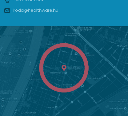
iroda@healthware.hu