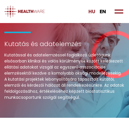
HU
EN
Kutatás és adatelemzés
Kutatással és adatelemzéssel foglalkozó üzletágunk
elsősorban klinikai és valós körülmények között keletkezett
ellátási adatokat vizsgál az egyszerű asszociációs
elemzésektől kezdve a komolyabb oksági modellezésekig.
A kutatási projektek lebonyolítására tapasztalt kutatói,
elemzői és kérdezői hálózat áll rendelkezésünkre. Az adatok
feldolgozásához, értékeléséhez képzett biostatisztikus
munkacsoportunk szolgál segítségül.