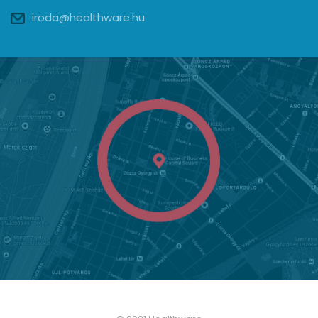
iroda@healthware.hu