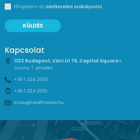
Elfogadom az
adatkezelési szabályzatot
KÜLDÉS
Kapcsolat
1133 Budapest, Váci út 76. Capital Square
II.
torony 7. emelet
+36 1 324 2050
+36 1 324 2051
iroda@healthware.hu