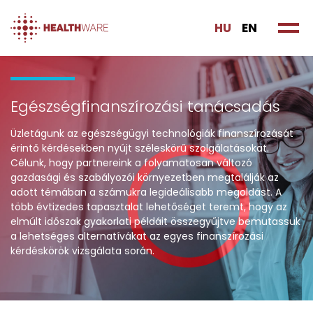
HU
EN
Egészségfinanszírozási tanácsadás
Üzletágunk az egészségügyi technológiák finanszírozását
érintő kérdésekben nyújt széleskörű szolgálatásokat.
Célunk, hogy partnereink a folyamatosan változó
gazdasági és szabályozói környezetben megtalálják az
adott témában a számukra legideálisabb megoldást. A
több évtizedes tapasztalat lehetőséget teremt, hogy az
elmúlt időszak gyakorlati példáit összegyűjtve bemutassuk
a lehetséges alternatívákat az egyes finanszírozási
kérdéskörök vizsgálata során.