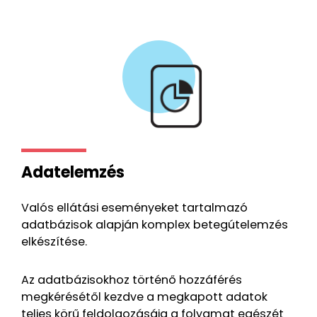
Adatelemzés
Valós ellátási eseményeket tartalmazó
adatbázisok alapján komplex betegútelemzés
elkészítése.
Az adatbázisokhoz történő hozzáférés
megkérésétől kezdve a megkapott adatok
teljes körű feldolgozásáig a folyamat egészét