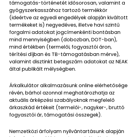
támogatás-történetét idősorosan, valamint a
gyógyszerkasszához tartozó termékkör
(ideértve az egyedi engedélyek alapján kiváltott
termékeket is) negyedéves, illetve havi szintű
forgalmi adatokat jogcímenkénti bontásban
mind mennyiségben (dobozban, DOT-ban),
mind értékben (termelői, fogyasztói áron,
térítési díjban és TB-támogatásban mérve),
valamint disztinkt betegszám adatokat az NEAK
által publikált mélységben.
Árkalkulátor alkalmazásunk online elérhetősége
révén, bárhol azonnal meghatározhatja az
aktuális árképzési szabályoknak megfelelő
árkaszkád értékeit (termelői-, nagyker-, bruttó
fogyasztói ár, támogatási összegek).
Nemzetközi árfolyam nyilvántartásunk alapján