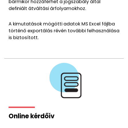
bármikor hozzáférhet a jogszabály által
definiált átváltási árfolyamokhoz.
A kimutatások mögötti adatok MS Excel fájlba
történő exportálás révén további felhasználása
is biztosított.
Online kérdőív